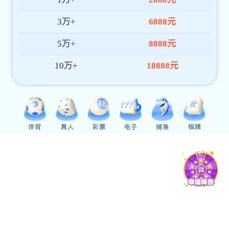
2023-10-26
北理工CCTV5体育邀请周万雷教授开展高水平学术讲座
查看详情
2023-07-09
第十一届网络空间智慧搜索暨未来数据高峰论坛在京成功举
办
查看详情
2023-05-09