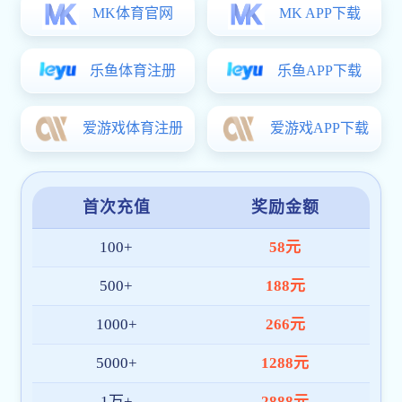
查看详情
2024-01-05
CCTV5体育2024年国家自然科学基金申报辅导交流会顺利
举行
1月4日下午，CCTV5体育在中心教学楼721会议室召开了2024年国家自然科学基金青年、面上项目申报辅导交流会。本次会议由院长助理...
查看详情
2023-11-07
CCTV5体育成功举办第十届“特立论坛” 国际青年学者分论
坛
查看详情